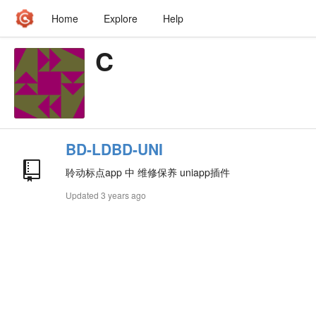
Home
Explore
Help
C
BD-LDBD-UNI
聆动标点app 中 维修保养 uniapp插件
Updated
3 years ago