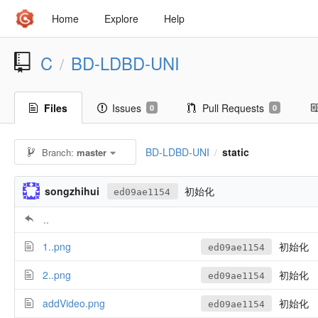
Home
Explore
Help
C
BD-LDBD-UNI
/
Files
Issues
Pull Requests
0
0
BD-LDBD-UNI
static
Branch:
master
/
songzhihui
初始化
ed09ae1154
..
1..png
初始化
ed09ae1154
2..png
初始化
ed09ae1154
addVideo.png
初始化
ed09ae1154