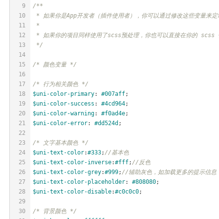
9
/**
10
 * 如果你是App开发者（插件使用者），你可以通过修改这些变量来
11
 *
12
 * 如果你的项目同样使用了scss预处理，你也可以直接在你的 scss
13
 */
14
15
/* 颜色变量 */
16
17
/* 行为相关颜色 */
18
$uni-color-primary
: 
#007aff
;
19
$uni-color-success
: 
#4cd964
;
20
$uni-color-warning
: 
#f0ad4e
;
21
$uni-color-error
: 
#dd524d
;
22
23
/* 文字基本颜色 */
24
$uni-text-color
:
#333
;
//基本色
25
$uni-text-color-inverse
:
#fff
;
//反色
26
$uni-text-color-grey
:
#999
;
//辅助灰色，如加载更多的提示信息
27
$uni-text-color-placeholder
: 
#808080
;
28
$uni-text-color-disable
:
#c0c0c0
;
29
30
/* 背景颜色 */