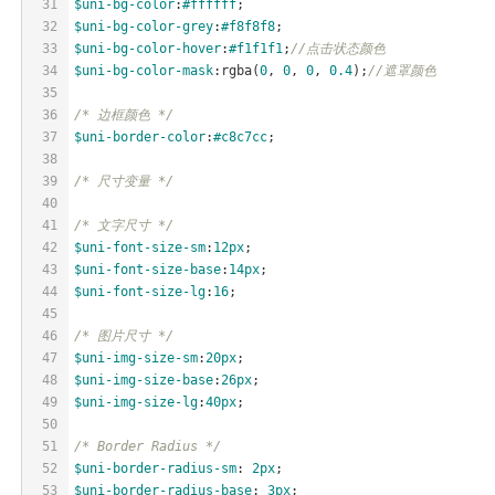
31
$uni-bg-color
:
#ffffff
;
32
$uni-bg-color-grey
:
#f8f8f8
;
33
$uni-bg-color-hover
:
#f1f1f1
;
//点击状态颜色
34
$uni-bg-color-mask
:rgba(
0
, 
0
, 
0
, 
0.4
);
//遮罩颜色
35
36
/* 边框颜色 */
37
$uni-border-color
:
#c8c7cc
;
38
39
/* 尺寸变量 */
40
41
/* 文字尺寸 */
42
$uni-font-size-sm
:
12px
;
43
$uni-font-size-base
:
14px
;
44
$uni-font-size-lg
:
16
;
45
46
/* 图片尺寸 */
47
$uni-img-size-sm
:
20px
;
48
$uni-img-size-base
:
26px
;
49
$uni-img-size-lg
:
40px
;
50
51
/* Border Radius */
52
$uni-border-radius-sm
: 
2px
;
53
$uni-border-radius-base
: 
3px
;