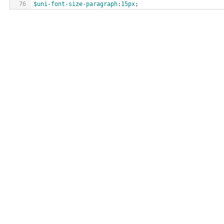
76
$uni-font-size-paragraph
:
15px
;