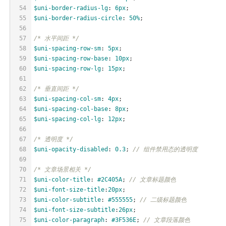
54
$uni-border-radius-lg
: 
6px
;
55
$uni-border-radius-circle
: 
50%
;
56
57
/* 水平间距 */
58
$uni-spacing-row-sm
: 
5px
;
59
$uni-spacing-row-base
: 
10px
;
60
$uni-spacing-row-lg
: 
15px
;
61
62
/* 垂直间距 */
63
$uni-spacing-col-sm
: 
4px
;
64
$uni-spacing-col-base
: 
8px
;
65
$uni-spacing-col-lg
: 
12px
;
66
67
/* 透明度 */
68
$uni-opacity-disabled
: 
0.3
; 
// 组件禁用态的透明度
69
70
/* 文章场景相关 */
71
$uni-color-title
: 
#2C405A
; 
// 文章标题颜色
72
$uni-font-size-title
:
20px
;
73
$uni-color-subtitle
: 
#555555
; 
// 二级标题颜色
74
$uni-font-size-subtitle
:
26px
;
75
$uni-color-paragraph
: 
#3F536E
; 
// 文章段落颜色