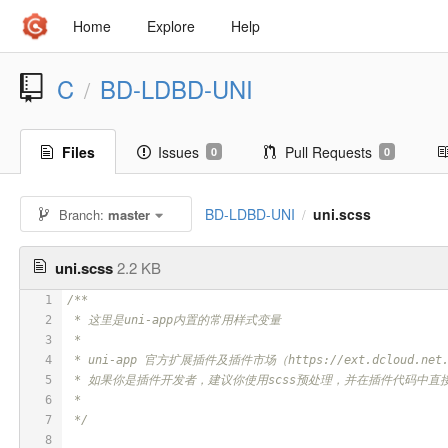
Home
Explore
Help
C
BD-LDBD-UNI
/
Files
Issues
Pull Requests
0
0
BD-LDBD-UNI
uni.scss
Branch:
master
/
uni.scss
2.2 KB
1
/**
2
 * 这里是uni-app内置的常用样式变量
3
 *
4
 * uni-app 官方扩展插件及插件市场（https://ext.dcloud
5
 * 如果你是插件开发者，建议你使用scss预处理，并在插件代码中直
6
 *
7
 */
8