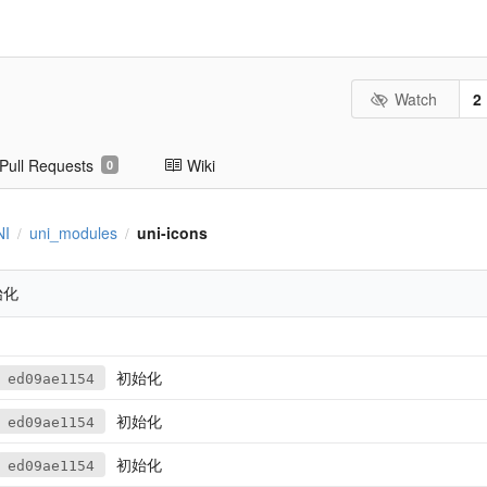
Watch
2
Pull Requests
Wiki
0
NI
uni_modules
uni-icons
/
/
始化
初始化
ed09ae1154
初始化
ed09ae1154
初始化
ed09ae1154