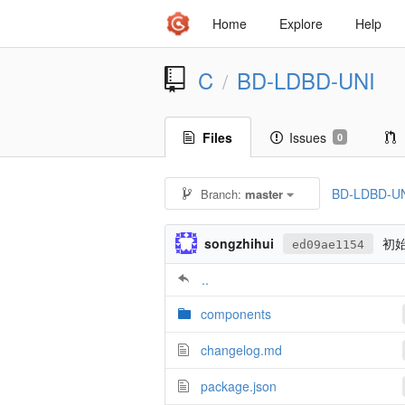
Home
Explore
Help
C
BD-LDBD-UNI
/
Files
Issues
0
BD-LDBD-U
Branch:
master
songzhihui
初
ed09ae1154
..
components
changelog.md
package.json